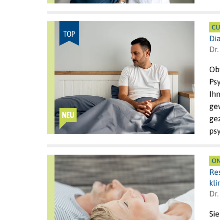
CU
TOP
Di
Dr.
Obw
Psy
Ihn
ge
NEU
gez
ps
ON
Re
kli
Dr
Si