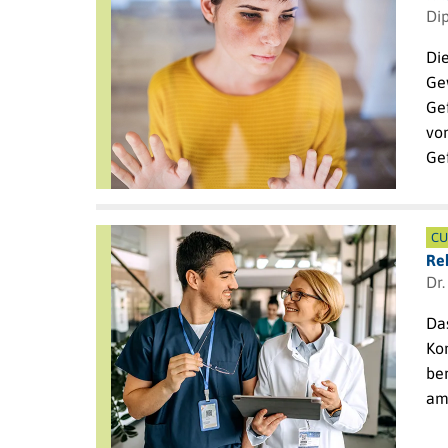
Dip
Die
Gew
Ge
von
Ge
CU
Re
Dr.
Da
Ko
ber
am