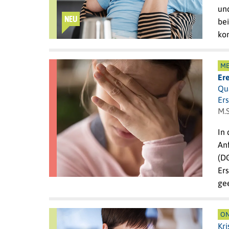
un
NEU
be
ko
ME
Er
Qua
Ers
M.
In
An
(DG
Ers
ge
ON
Kr