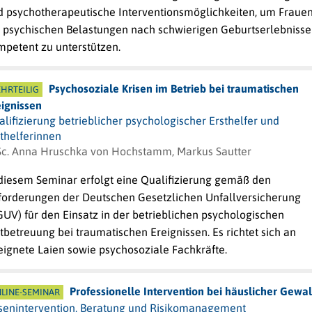
d psychotherapeutische Interventionsmöglichkeiten, um Fraue
i psychischen Belastungen nach schwierigen Geburtserlebniss
mpetent zu unterstützen.
Psychosoziale Krisen im Betrieb bei traumatischen
HRTEILIG
eignissen
lifizierung betrieblicher psychologischer Ersthelfer und
thelferinnen
Sc. Anna Hruschka von Hochstamm, Markus Sautter
 diesem Seminar erfolgt eine Qualifizierung gemäß den
forderungen der Deutschen Gesetzlichen Unfallversicherung
UV) für den Einsatz in der betrieblichen psychologischen
tbetreuung bei traumatischen Ereignissen. Es richtet sich an
eignete Laien sowie psychosoziale Fachkräfte.
Professionelle Intervention bei häuslicher Gewal
LINE-SEMINAR
isenintervention, Beratung und Risikomanagement