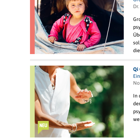
Dr.
Gr
ps
Üb
so
die
Qi
Ei
No
In 
der
ps
we
NEU