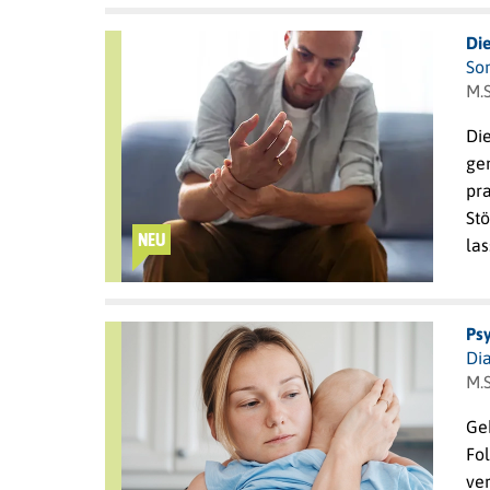
Di
So
M.S
Di
ge
pr
Stö
NEU
las
Ps
Dia
M.
Ge
Fol
ver