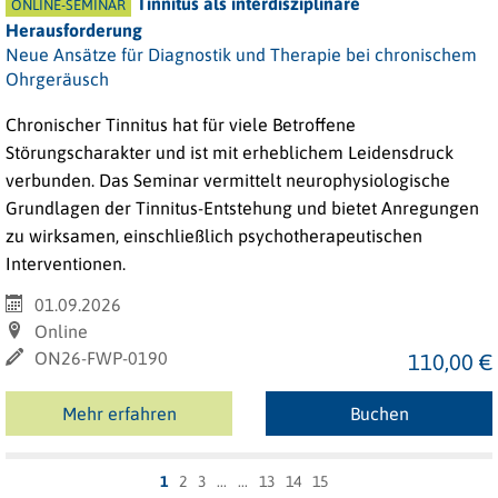
Tinnitus als interdisziplinäre
ONLINE-SEMINAR
Herausforderung
Neue Ansätze für Diagnostik und Therapie bei chronischem
Ohrgeräusch
Chronischer Tinnitus hat für viele Betroffene
Störungscharakter und ist mit erheblichem Leidensdruck
verbunden. Das Seminar vermittelt neurophysiologische
Grundlagen der Tinnitus-Entstehung und bietet Anregungen
zu wirksamen, einschließlich psychotherapeutischen
Interventionen.
01.09.2026
Online
ON26-FWP-0190
110,00 €
Mehr erfahren
Buchen
1
2
3
13
14
15