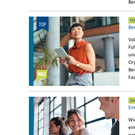
Be
FO
TOP
Be
Vol
Fü
un
Org
Bew
NEU
Fa
ON
Ei
Wi
ei
pa