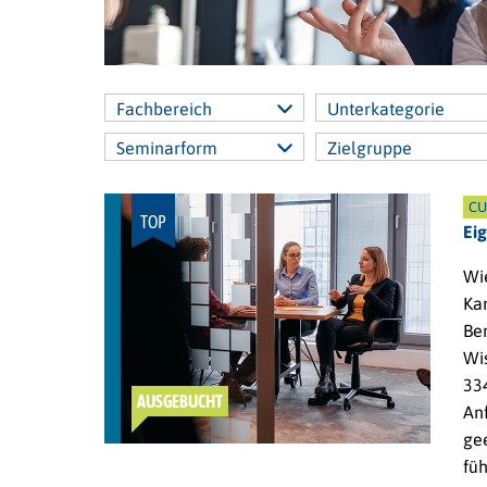
Fachbereich
Unterkategorie
Seminarform
Zielgruppe
CU
TOP
Ei
Wie
Kan
Be
Wi
33
AUSGEBUCHT
An
ge
fü