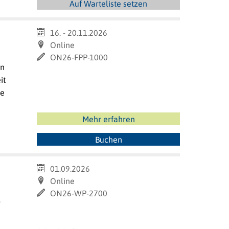
Auf Warteliste setzen
16. - 20.11.2026
Online
ON26-FPP-1000
in
it
ie
Mehr erfahren
Buchen
01.09.2026
Online
ON26-WP-2700
r