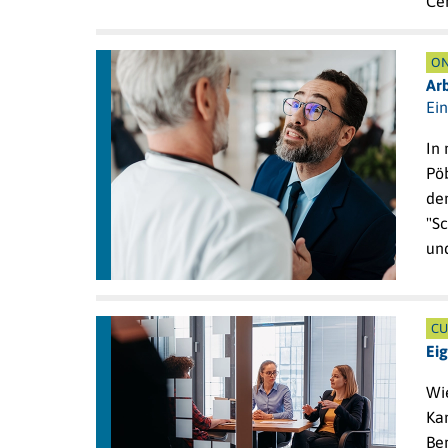
Ce
ON
Arb
Ei
In
Pö
de
"S
und
CU
Ei
Wie
Kan
Be