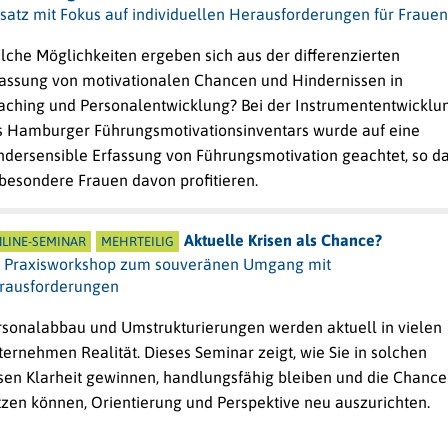
nsatz mit Fokus auf individuellen Herausforderungen für Frauen
lche Möglichkeiten ergeben sich aus der differenzierten
fassung von motivationalen Chancen und Hindernissen in
aching und Personalentwicklung? Bei der Instrumententwicklu
s
Hamburger Führungsmotivationsinventars
wurde auf eine
ndersensible Erfassung von Führungsmotivation geachtet, so d
sbesondere Frauen davon profitieren.
Aktuelle Krisen als Chance?
LINE-SEMINAR
MEHRTEILIG
n Praxisworkshop zum souveränen Umgang mit
rausforderungen
rsonalabbau und Umstrukturierungen werden aktuell in vielen
ernehmen Realität. Dieses Seminar zeigt, wie Sie in solchen
isen Klarheit gewinnen, handlungsfähig bleiben und die Chance
tzen können, Orientierung und Perspektive neu auszurichten.