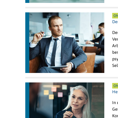
ON
De
Der
Ve
Ar
bes
ps
Se
ON
He
In
Ge
Ko