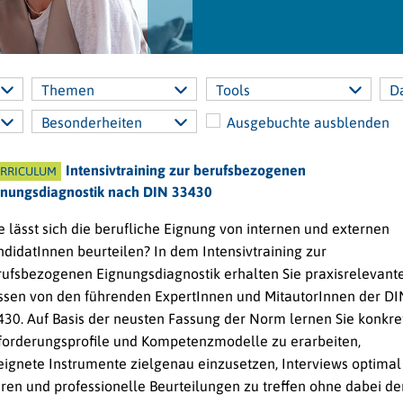
Themen
Tools
D
Besonderheiten
Ausgebuchte ausblenden
Intensivtraining zur berufsbezogenen
RRICULUM
gnungsdiagnostik nach DIN 33430
 lässt sich die berufliche Eignung von internen und externen
didatInnen beurteilen? In dem Intensivtraining zur
rufsbezogenen Eignungsdiagnostik erhalten Sie praxisrelevant
ssen von den führenden ExpertInnen und MitautorInnen der DI
430. Auf Basis der neusten Fassung der Norm lernen Sie konkre
forderungsprofile und Kompetenzmodelle zu erarbeiten,
eignete Instrumente zielgenau einzusetzen, Interviews optimal
hren und professionelle Beurteilungen zu treffen ohne dabei de