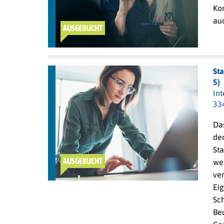
Kon
auc
AUSGEBUCHT
St
5)
In
33
Da
de
Sta
AUSGEBUCHT
wer
ver
Ei
Sch
Be