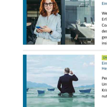
Ei
We
Er
Co
de
ge
in
ON
Ei
He
Pe
Unt
Kr
nu