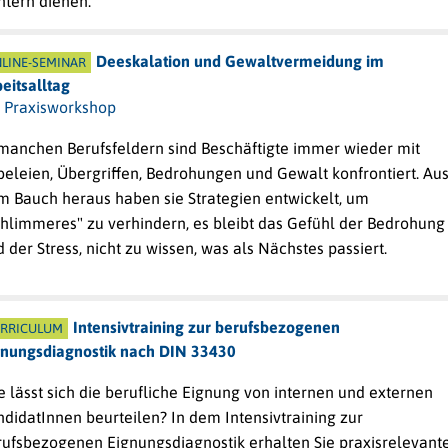
ntern dienen.
Deeskalation und Gewaltvermeidung im
LINE-SEMINAR
eitsalltag
n Praxisworkshop
 manchen Berufsfeldern sind Beschäftigte immer wieder mit
beleien, Übergriffen, Bedrohungen und Gewalt konfrontiert. Au
m Bauch heraus haben sie Strategien entwickelt, um
chlimmeres" zu verhindern, es bleibt das Gefühl der Bedrohung
 der Stress, nicht zu wissen, was als Nächstes passiert.
Intensivtraining zur berufsbezogenen
RRICULUM
gnungsdiagnostik nach DIN 33430
 lässt sich die berufliche Eignung von internen und externen
didatInnen beurteilen? In dem Intensivtraining zur
rufsbezogenen Eignungsdiagnostik erhalten Sie praxisrelevant