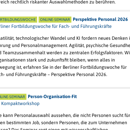
reich rechtlich riskanter Auswahlmethoden zu berühren.
Perspektive Personal 2026
RTBILDUNGSWOCHE
ONLINE-SEMINAR
rliner Fortbildungswoche für Fach- und Führungskräfte
atilität, technologischer Wandel und KI fordern neues Denken 
hrung und Personalmanagement. Agilität, psychische Gesundhe
d Teamzusammenhalt werden zu zentralen Erfolgsfaktoren. W
anisationen stark und zukunftsfit bleiben, wenn alles in
egung ist, erfahren Sie in der Berliner Fortbildungswoche für
ch- und Führungskräfte
– Perspektive Personal 2026.
Person-Organisation-Fit
LINE-SEMINAR
n Kompaktworkshop
e kann Personalauswahl aussehen, die nicht Personen sucht fü
nen bestimmten Job, sondern Personen, die zum Unternehmen
ssen? Das Seminar regt einen mit wissenschaftlichen