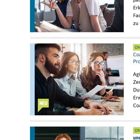
Er
Fa
zu
ON
Co
Pr
Ag
Ze
Du
Erw
NEU
Co
ON
un