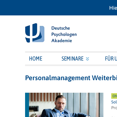
Hie
HOME
SEMINARE
FÜR 
Personalmanagement Weiterb
ON
Sol
Pro