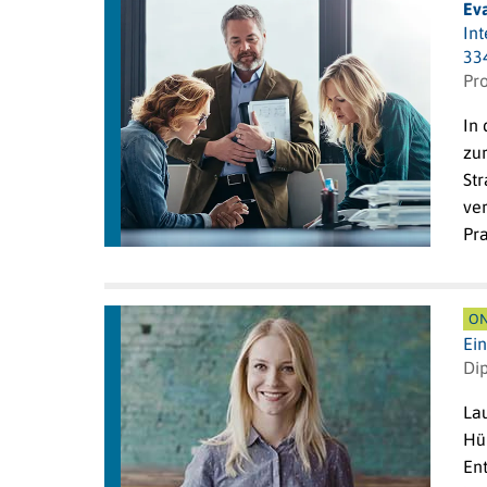
Ev
In
33
Pro
In
zu
St
ver
Pr
ON
Ei
Dip
La
Hü
Ent