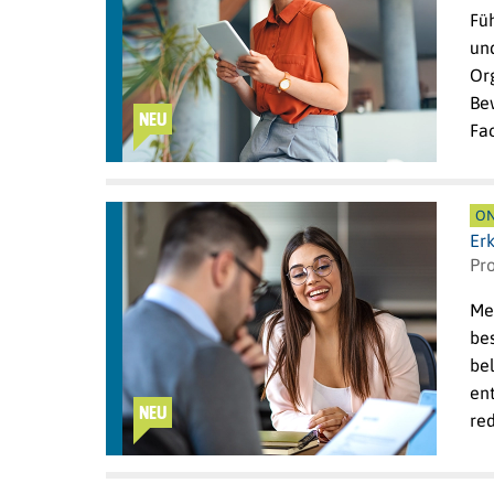
Fü
un
Org
Bew
NEU
Fa
ON
Er
Pro
Me
be
be
en
NEU
re