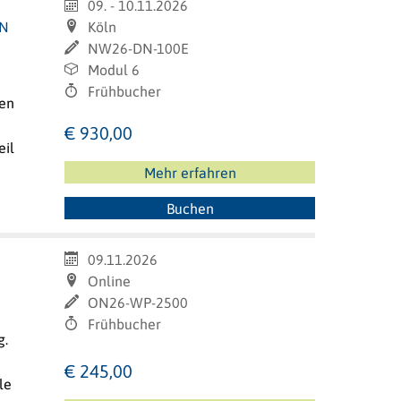
09. - 10.11.2026
IN
Köln
NW26-DN-100E
Modul 6
Frühbucher
sen
€ 930,00
eil
Mehr erfahren
Buchen
09.11.2026
Online
ON26-WP-2500
Frühbucher
g.
€ 245,00
le