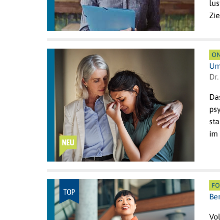
lu
Zi
ON
Um
Dr.
Da
ps
st
im
NEU
FO
TOP
Be
Vol