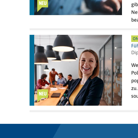
NEU
gi
Ne
bea
ON
Fü
Dip
Wel
Pol
po
zu.
NEU
so