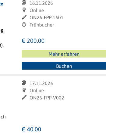
16.11.2026
te
Online
ON26-FPP-1601
Frühbucher
ng
€ 200,00
),
Mehr erfahren
Buchen
17.11.2026
Online
ON26-FPP-V002
och
€ 40,00