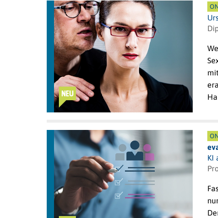
ON
Ur
Di
We
Se
mit
era
NEU
Ha
ON
ev
KI
Pr
Fa
nur
De