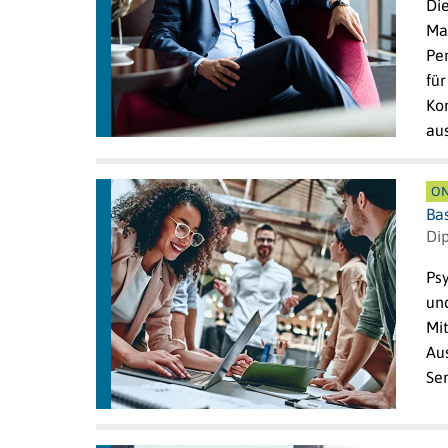
Di
Mac
Pe
für
Ko
au
ON
Bas
Di
Psy
und
Mi
Au
Se