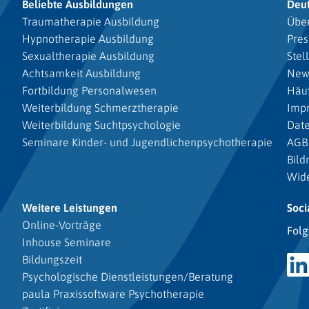
Beliebte Ausbildungen
Deu
Traumatherapie Ausbildung
Über
Hypnotherapie Ausbildung
Pres
Sexualtherapie Ausbildung
Stel
Achtsamkeit Ausbildung
New
Fortbildung Personalwesen
Häuf
Weiterbildung Schmerztherapie
Imp
Weiterbildung Suchtpsychologie
Dat
Seminare Kinder- und Jugendlichenpsychotherapie
AGB
Bild
Wide
Weitere Leistungen
Soci
Online-Vorträge
Folg
Inhouse Seminare
Bildungszeit
Psychologische Dienstleistungen/Beratung
paula Praxissoftware Psychotherapie