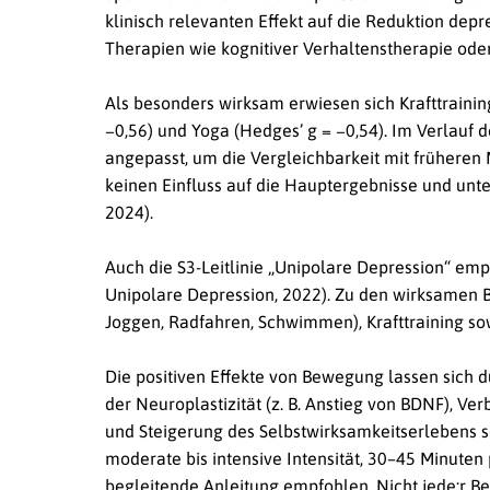
klinisch relevanten Effekt auf die Reduktion dep
Therapien wie kognitiver Verhaltenstherapie oder
Als besonders wirksam erwiesen sich Krafttrainin
−0,56) und Yoga (Hedges’ g = −0,54). Im Verlauf 
angepasst, um die Vergleichbarkeit mit früheren
keinen Einfluss auf die Hauptergebnisse und unter
2024).
Auch die S3-Leitlinie „Unipolare Depression“ empf
Unipolare Depression, 2022). Zu den wirksamen 
Joggen, Radfahren, Schwimmen), Krafttraining s
Die positiven Effekte von Bewegung lassen sich
der Neuroplastizität (z. B. Anstieg von BDNF), Ve
und Steigerung des Selbstwirksamkeitserlebens so
moderate bis intensive Intensität, 30–45 Minuten 
begleitende Anleitung empfohlen. Nicht jede:r Be