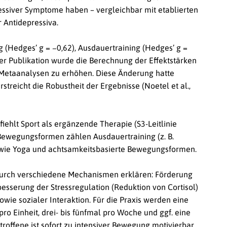
ressiver Symptome haben – vergleichbar mit etablierten
 Antidepressiva.
g (Hedges’ g = −0,62), Ausdauertraining (Hedges’ g =
der Publikation wurde die Berechnung der Effektstärken
 Metaanalysen zu erhöhen. Diese Änderung hatte
streicht die Robustheit der Ergebnisse (Noetel et al.,
iehlt Sport als ergänzende Therapie (S3-Leitlinie
Bewegungsformen zählen Ausdauertraining (z. B.
owie Yoga und achtsamkeitsbasierte Bewegungsformen.
 durch verschiedene Mechanismen erklären: Förderung
rbesserung der Stressregulation (Reduktion von Cortisol)
wie sozialer Interaktion. Für die Praxis werden eine
pro Einheit, drei- bis fünfmal pro Woche und ggf. eine
troffene ist sofort zu intensiver Bewegung motivierbar