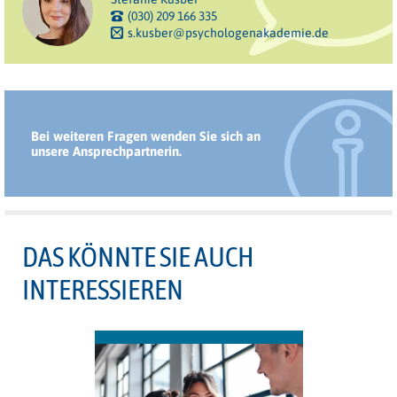
(030) 209 166 335
s.kusber@psychologenakademie.de
Bei weiteren Fragen wenden Sie sich an
unsere Ansprechpartnerin.
DAS KÖNNTE SIE AUCH
INTERESSIEREN