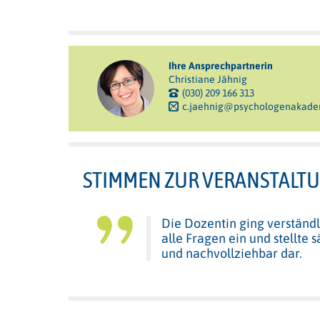
Ihre Ansprechpartnerin
Christiane Jähnig
(030) 209 166 313
c.jaehnig@psychologenakade
STIMMEN ZUR VERANSTALT
Die Dozentin ging verständl
alle Fragen ein und stellte 
und nachvollziehbar dar.