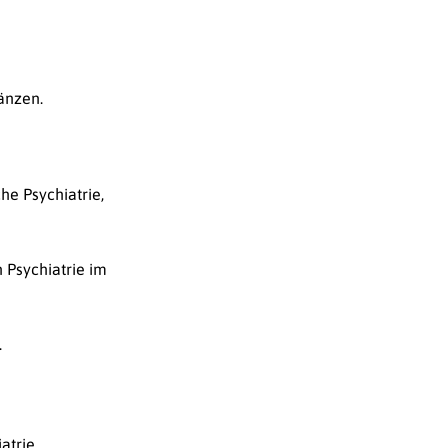
änzen.
che Psychiatrie,
 Psychiatrie im
.
atrie,