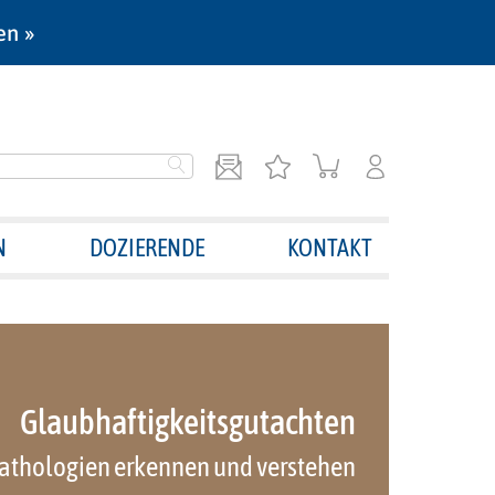
en »
N
DOZIERENDE
KONTAKT
Glaubhaftigkeitsgutachten
athologien erkennen und verstehen