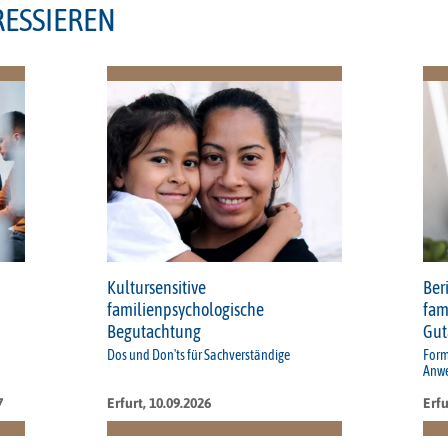
RESSIEREN
Kultursensitive
Ber
familienpsychologische
fam
Begutachtung
Gut
Dos und Don'ts für Sachverständige
Form
Anwe
7
Erfurt, 10.09.2026
Erfu