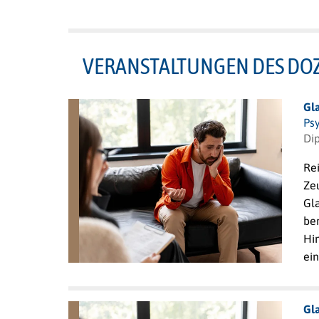
VERANSTALTUNGEN DES DO
Gl
Ps
Dip
Rei
Zeu
Gl
ber
Hi
ei
Gl