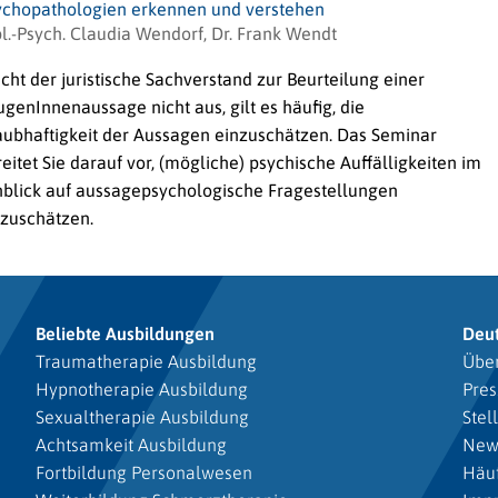
ychopathologien erkennen und verstehen
l.-Psych. Claudia Wendorf, Dr. Frank Wendt
cht der juristische Sachverstand zur Beurteilung einer
genInnenaussage nicht aus, gilt es häufig, die
aubhaftigkeit der Aussagen einzuschätzen. Das Seminar
eitet Sie darauf vor, (mögliche) psychische Auffälligkeiten im
nblick auf aussagepsychologische Fragestellungen
nzuschätzen.
Beliebte Ausbildungen
Deu
Traumatherapie Ausbildung
Über
Hypnotherapie Ausbildung
Pres
Sexualtherapie Ausbildung
Stel
Achtsamkeit Ausbildung
New
Fortbildung Personalwesen
Häuf