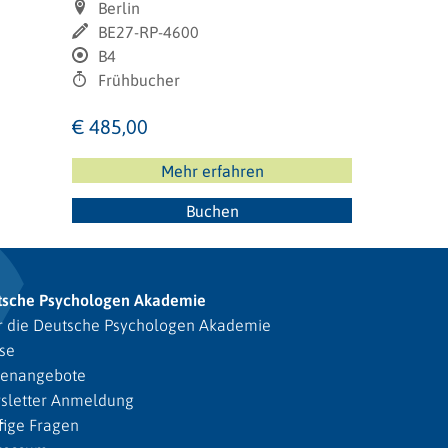
Berlin
BE27-RP-4600
B4
Frühbucher
€ 485,00
Mehr erfahren
Buchen
tsche Psychologen Akademie
 die Deutsche Psychologen Akademie
se
lenangebote
sletter Anmeldung
ige Fragen