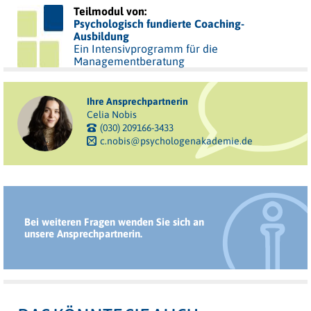
Teilmodul von:
Psychologisch fundierte Coaching-
Ausbildung
Ein Intensivprogramm für die
Managementberatung
Ihre Ansprechpartnerin
Celia Nobis
(030) 209166-3433
c.nobis@psychologenakademie.de
Bei weiteren Fragen wenden Sie sich an
unsere Ansprechpartnerin.