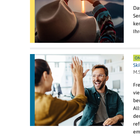
Da
Se
ken
Ihr
ON
Ski
M.S
Fr
vie
be
Al
de
ref
em