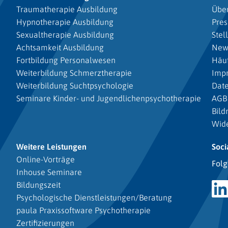
Traumatherapie Ausbildung
Über
Hypnotherapie Ausbildung
Pres
Sexualtherapie Ausbildung
Stel
Achtsamkeit Ausbildung
New
Fortbildung Personalwesen
Häuf
Weiterbildung Schmerztherapie
Imp
Weiterbildung Suchtpsychologie
Dat
Seminare Kinder- und Jugendlichenpsychotherapie
AGB
Bild
Wide
Weitere Leistungen
Soci
Online-Vorträge
Folg
Inhouse Seminare
Bildungszeit
Psychologische Dienstleistungen/Beratung
paula Praxissoftware Psychotherapie
Zertifizierungen