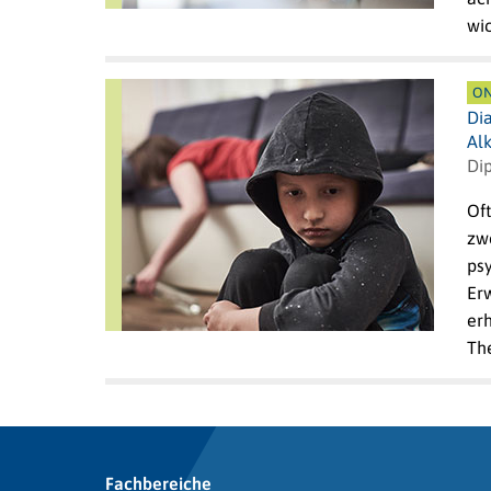
wi
ON
Di
Al
Dip
Oft
zw
ps
Er
erh
Th
Fachbereiche