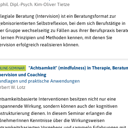
 phil. Dipl.-Psych. Kim-Oliver Tietze
legiale Beratung (Intervision) ist ein Beratungsformat zur
ebnisorientierten Selbstreflexion, bei dem sich Berufstätige in
er Gruppe wechselseitig zu Fällen aus ihrer Berufspraxis berat
e lernen Prinzipien und Methoden kennen, mit denen Sie
ervision erfolgreich realisieren können.
"Achtsamkeit" (mindfulness) in Therapie, Beratun
LINE-SEMINAR
pervision und Coaching
undlagen und praktische Anwendungen
rbert W. Lotz
tsamkeitsbasierte Interventionen besitzen nicht nur eine
tspannende Wirkung, sondern können auch der kognitiven
strukturierung dienen. In diesem Seminar erlangen die
ilnehmerInnen Kenntnisse über die Wirkungsweisen
htsamkeitsbasierten Vorgehens und sammeln Erfahrungen mit