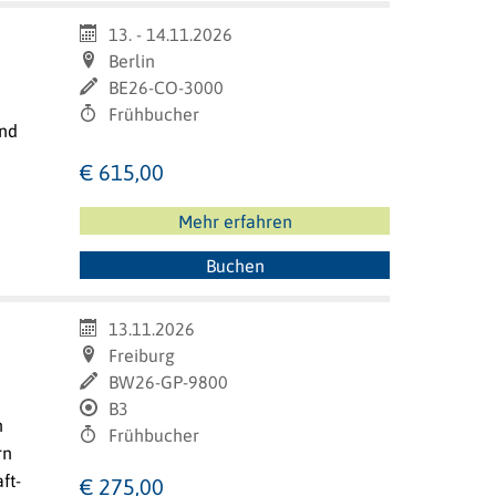
13. - 14.11.2026
Berlin
BE26-CO-3000
Frühbucher
end
€ 615,00
Mehr erfahren
Buchen
13.11.2026
Freiburg
BW26-GP-9800
B3
n
Frühbucher
rn
ft-
€ 275,00