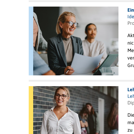
Ei
Ide
Pro
Ak
nic
Me
ve
Gr
Le
Le
Dip
Di
ma
zu 