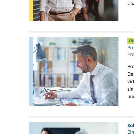
Co
ON
Pr
Pro
Pr
De
vi
sin
un
Kol
Ei