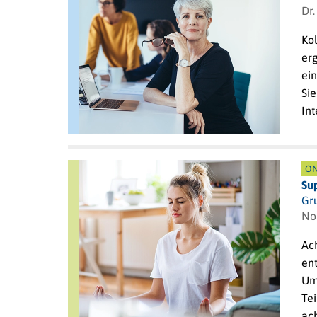
Dr.
Kol
erg
ein
Si
Int
ON
Su
Gr
No
Ach
en
Um
Te
ac