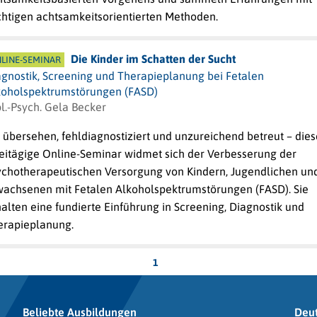
chtigen achtsamkeitsorientierten Methoden.
Die Kinder im Schatten der Sucht
LINE-SEMINAR
agnostik, Screening und Therapieplanung bei Fetalen
koholspektrumstörungen (FASD)
l.-Psych. Gela Becker
 übersehen, fehldiagnostiziert und unzureichend betreut – dies
eitägige Online-Seminar widmet sich der Verbesserung der
ychotherapeutischen Versorgung von Kindern, Jugendlichen un
wachsenen mit Fetalen Alkoholspektrumstörungen (FASD). Sie
alten eine fundierte Einführung in Screening, Diagnostik und
erapieplanung.
1
Beliebte Ausbildungen
Deu