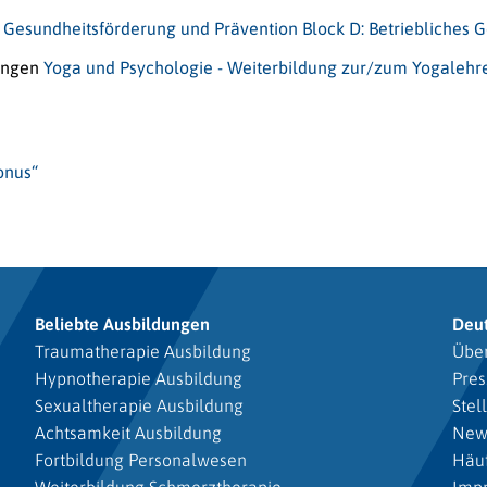
 Gesundheitsförderung und Prävention Block D: Betriebliche
tingen
Yoga und Psychologie - Weiterbildung zur/zum Yogalehr
onus“
Beliebte Ausbildungen
Deu
Traumatherapie Ausbildung
Über
Hypnotherapie Ausbildung
Pres
Sexualtherapie Ausbildung
Stel
Achtsamkeit Ausbildung
New
Fortbildung Personalwesen
Häuf