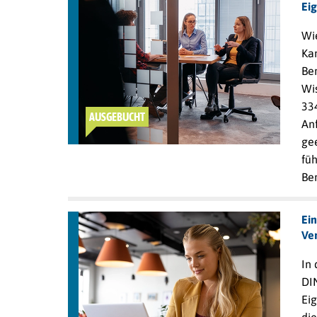
Ei
Wie
Kan
Be
Wi
33
AUSGEBUCHT
An
ge
fü
Be
Ein
Ve
In 
DIN
Eig