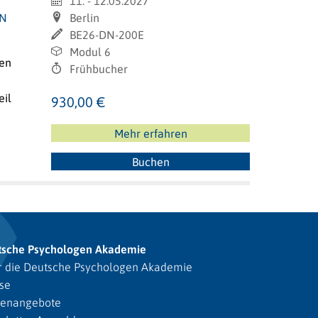
11. - 12.05.2027
IN
Berlin
BE26-DN-200E
Modul 6
sen
Frühbucher
eil
930,00 €
Mehr erfahren
Buchen
tsche Psychologen Akademie
 die Deutsche Psychologen Akademie
se
lenangebote