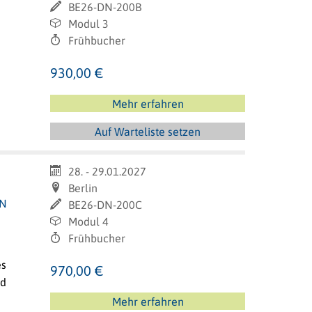
BE26-DN-200B
Modul 3
Frühbucher
930,00 €
Mehr erfahren
Auf Warteliste setzen
28. - 29.01.2027
Berlin
IN
BE26-DN-200C
Modul 4
Frühbucher
es
970,00 €
id
Mehr erfahren