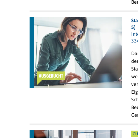
Be
St
5)
In
33
Da
de
Sta
AUSGEBUCHT
wer
ver
Ei
Sch
Be
Ce
CU