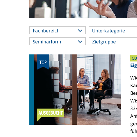
Fachbereich
Unterkategorie
Seminarform
Zielgruppe
CU
TOP
Ei
Wie
Kan
Be
Wi
33
AUSGEBUCHT
An
ge
fü