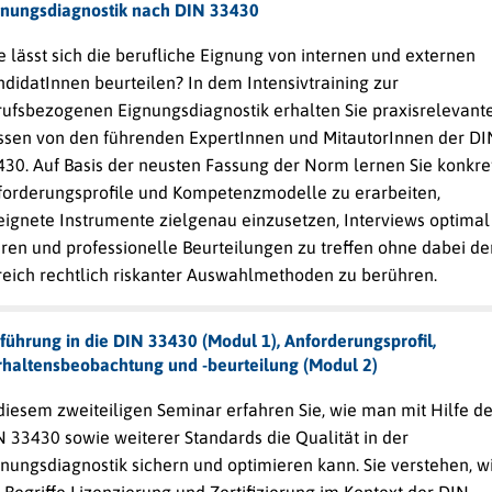
gnungsdiagnostik nach DIN 33430
 lässt sich die berufliche Eignung von internen und externen
didatInnen beurteilen? In dem Intensivtraining zur
rufsbezogenen Eignungsdiagnostik erhalten Sie praxisrelevant
ssen von den führenden ExpertInnen und MitautorInnen der DI
430. Auf Basis der neusten Fassung der Norm lernen Sie konkre
forderungsprofile und Kompetenzmodelle zu erarbeiten,
eignete Instrumente zielgenau einzusetzen, Interviews optimal
hren und professionelle Beurteilungen zu treffen ohne dabei de
reich rechtlich riskanter Auswahlmethoden zu berühren.
führung in die DIN 33430 (Modul 1), Anforderungsprofil,
rhaltensbeobachtung und -beurteilung (Modul 2)
diesem zweiteiligen Seminar erfahren Sie, wie man mit Hilfe de
 33430 sowie weiterer Standards die Qualität in der
nungsdiagnostik sichern und optimieren kann. Sie verstehen, w