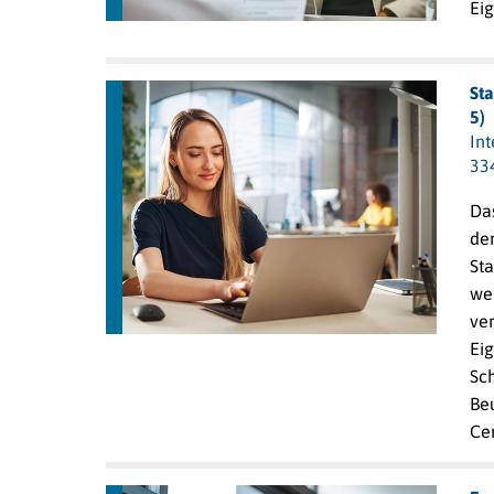
Ei
St
5)
In
33
Da
de
Sta
wer
ver
Ei
Sch
Be
Ce