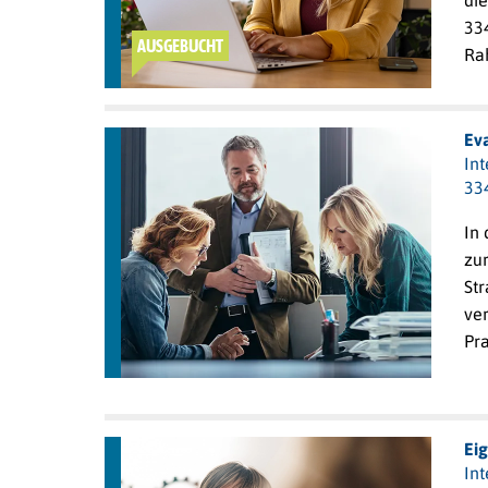
die
334
AUSGEBUCHT
Ra
Ev
In
33
In
zu
St
ver
Pr
Ei
In