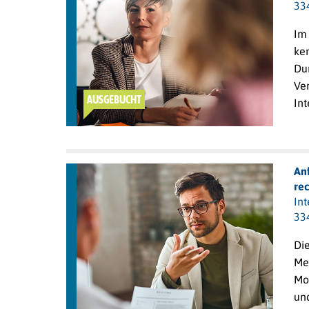
33
Im
ke
Du
Ve
AUSGEBUCHT
Int
An
re
In
33
Di
Me
Mo
un