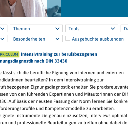
Themen
Tools
D
Besonderheiten
Ausgebuchte ausblenden
Intensivtraining zur berufsbezogenen
RRICULUM
gnungsdiagnostik nach DIN 33430
 lässt sich die berufliche Eignung von internen und externen
didatInnen beurteilen? In dem Intensivtraining zur
rufsbezogenen Eignungsdiagnostik erhalten Sie praxisrelevant
ssen von den führenden ExpertInnen und MitautorInnen der DI
430. Auf Basis der neusten Fassung der Norm lernen Sie konkre
forderungsprofile und Kompetenzmodelle zu erarbeiten,
eignete Instrumente zielgenau einzusetzen, Interviews optimal
hren und professionelle Beurteilungen zu treffen ohne dabei de