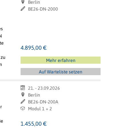
Berlin
BE26-DN-2000
es
N
te
4.895,00 €
 zu
Mehr erfahren
n
Auf Warteliste setzen
21. - 23.09.2026
Berlin
BE26-DN-200A
r
Modul 1 + 2
ie
1.455,00 €