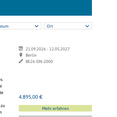
atum
Ort
21.09.2026 - 12.05.2027
Berlin
BE26-DN-2000
es
N
te
4.895,00 €
 zu
Mehr erfahren
n