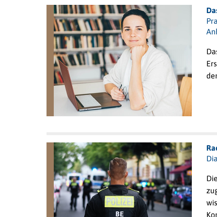
Da
Pr
An
Das
Er
de
Ra
Dia
Die
zu
wis
Ko