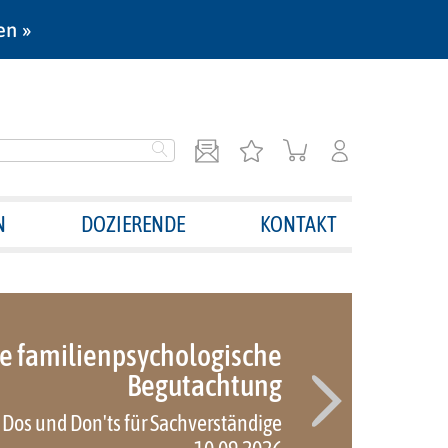
en »
N
DOZIERENDE
KONTAKT
ve familienpsychologische
Begutachtung
Dos und Don'ts für Sachverständige