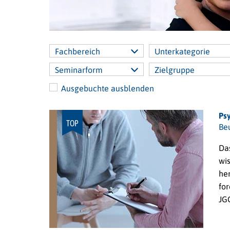
Fachbereich
Unterkategorie
Seminarform
Zielgruppe
Ausgebuchte ausblenden
Ps
TOP
Beu
Da
wi
he
for
JGG