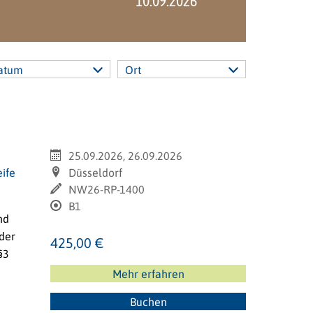
10.09.2026
atum
Ort
25.09.2026, 26.09.2026
eife
Düsseldorf
NW26-RP-1400
B1
nd
der
425,00 €
§3
Mehr erfahren
Buchen