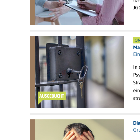
JGG
ON
Ma
Ei
In 
Ps
Str
ei
AUSGEBUCHT
st
Di
Gr