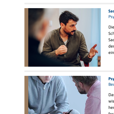
Sa
Ps
Di
Sc
Sa
de
ein
Ps
Beu
Da
wi
he
for