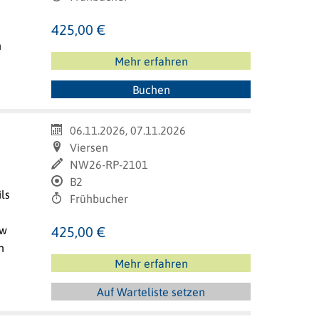
425,00 €
n
Mehr erfahren
Buchen
06.11.2026, 07.11.2026
Viersen
NW26-RP-2101
B2
ls
Frühbucher
ow
425,00 €
n
Mehr erfahren
Auf Warteliste setzen