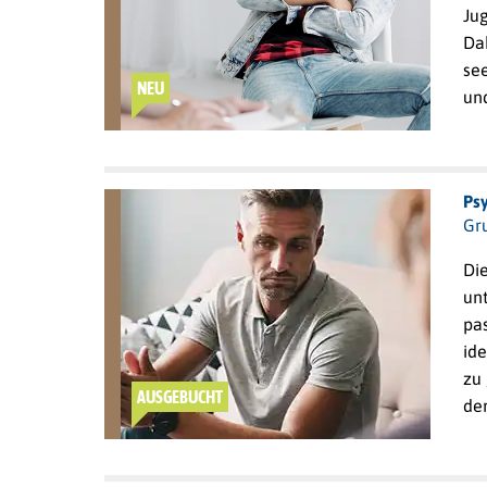
Ju
Da
se
NEU
und
Ps
Gr
Di
unt
pa
id
zu
AUSGEBUCHT
de