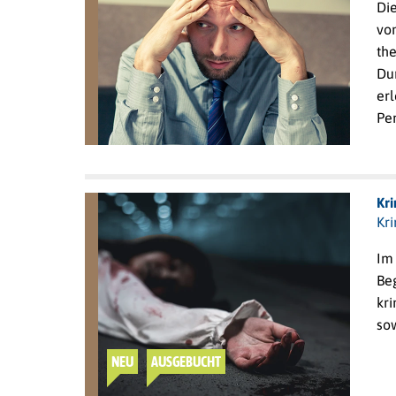
Die
von
the
Dur
erl
Per
Kr
Kri
Im
Be
kr
sow
NEU
AUSGEBUCHT