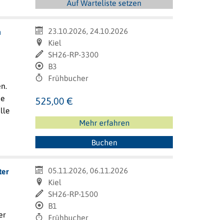
Auf Warteliste setzen
23.10.2026, 24.10.2026
n
Kiel
SH26-RP-3300
B3
Frühbucher
n.
ie
525,00 €
lle
Mehr erfahren
Buchen
05.11.2026, 06.11.2026
ter
Kiel
SH26-RP-1500
B1
er
Frühbucher