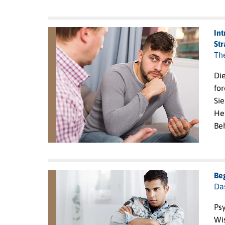
In
Str
Th
Die
for
Sie
He
Be
Be
Da
Psy
Wis