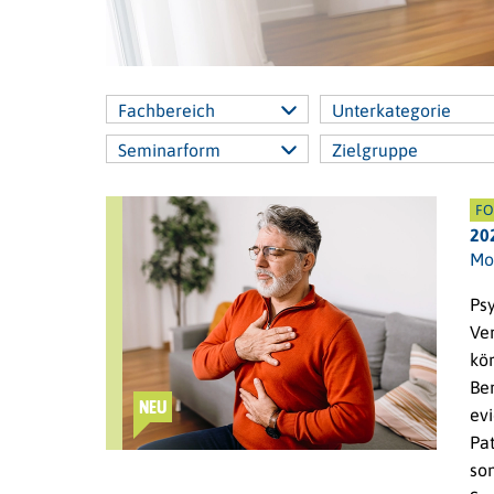
Fachbereich
Unterkategorie
Seminarform
Zielgruppe
FO
20
Mo
Ps
Ve
kö
Be
NEU
ev
Pa
so