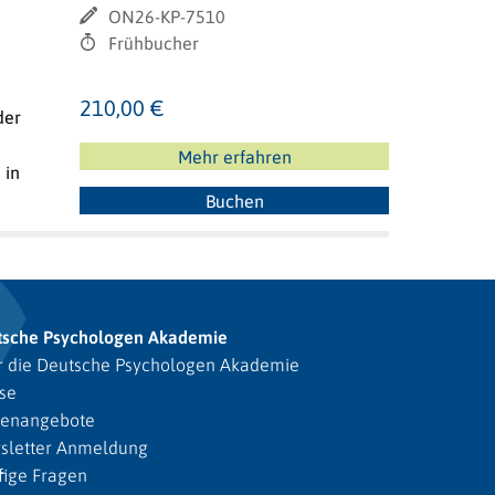
ON26-KP-7510
Frühbucher
210,00 €
der
Mehr erfahren
 in
Buchen
tsche Psychologen Akademie
 die Deutsche Psychologen Akademie
se
lenangebote
sletter Anmeldung
ige Fragen