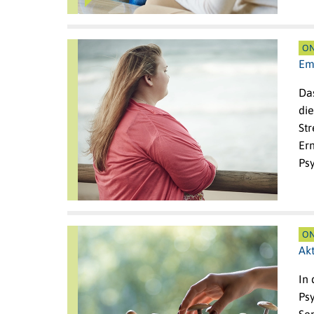
ON
Em
Das
die
St
Er
Ps
ON
Ak
In 
Ps