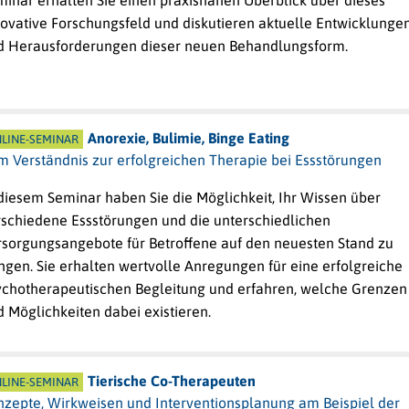
minar erhalten Sie einen praxisnahen Überblick über dieses
novative Forschungsfeld und diskutieren aktuelle Entwicklunge
d Herausforderungen dieser neuen Behandlungsform.
Anorexie, Bulimie, Binge Eating
LINE-SEMINAR
m Verständnis zur erfolgreichen Therapie bei Essstörungen
 diesem Seminar haben Sie die M
ö
glichkeit, Ihr Wissen
ü
ber
rschiedene Essst
ö
rungen und die unterschiedlichen
rsorgungsangebote f
ü
r Betroffene auf den neuesten Stand zu
ngen. Sie erhalten wertvolle Anregungen für eine erfolgreiche
ychotherapeutischen Begleitung und erfahren, welche Grenzen
d M
ö
glichkeiten dabei existieren.
Tierische Co-Therapeuten
LINE-SEMINAR
nzepte, Wirkweisen und Interventionsplanung am Beispiel der