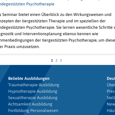
ndegestützten Psychotherapie
s Seminar bietet einen Überblick zu den Wirkungsweisen und
nzepten der tiergestützten Therapie und im speziellen der
degestützten Psychotherapie. Sie lernen wesentliche Schritte 
agnostik und Interventionsplanung ebenso kennen wie
hmenbedingungen der tiergestützten Psychotherapie, um diese
er Praxis umzusetzen.
1
2
3
Beliebte Ausbildungen
Deu
Traumatherapie Ausbildung
Über
Hypnotherapie Ausbildung
Pres
Sexualtherapie Ausbildung
Stel
Achtsamkeit Ausbildung
New
Fortbildung Personalwesen
Häuf