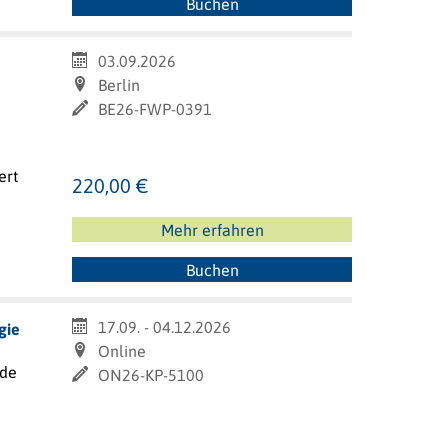
Buchen
03.09.2026
Berlin
BE26-FWP-0391
ert
220,00 €
Mehr erfahren
Buchen
17.09. - 04.12.2026
gie
Online
nde
ON26-KP-5100