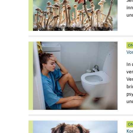
Se
in
un
ON
Vo
In
ve
Ve
bri
ps
un
ON
Ko