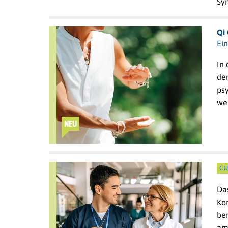
Sy
Qi
Ei
In 
der
ps
we
NEU
CU
Da
Ko
ber
am