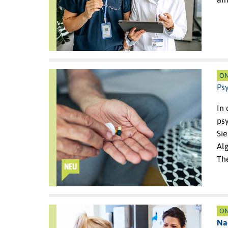
ON
Ps
In
ps
Sie
Al
Th
NEU
ON
Na