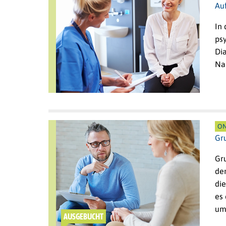
Auf
In
psy
Di
Na
ON
Gr
Gr
de
die
es
um
AUSGEBUCHT