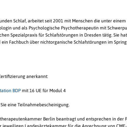
sunden Schlaf, arbeitet seit 2001 mit Menschen die unter einem 
hologin und als Psychologische Psychotherapeutin mit Schwerp
chen Spezialpraxis für Schlafstörungen in Dresden tätig. Sie h
d ein Fachbuch über nichtorganische Schlafstörungen im Sprin
rtifizierung anerkannt:
itation BDP
mit 16 UE für Modul 4
 Sie eine Teilnahmebescheinigung.
otherapeutenkammer Berlin beantragt und entsprechen in der 
der jeweiligen Landesärztekammer für die Anrechnung von CME