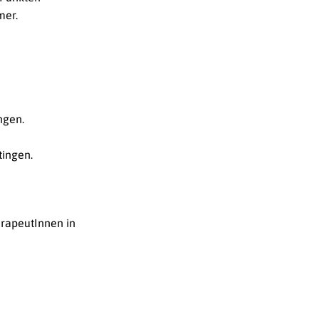
mer.
ngen.
tingen.
rapeutInnen in