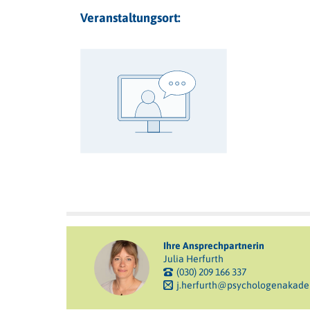
Veranstaltungsort:
Ihre Ansprechpartnerin
Julia Herfurth
(030) 209 166 337
j.herfurth@psychologenakade