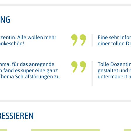
UNG
entin. Alle wollen mehr
Eine sehr Info
ankeschön!
einer tollen D
hmal für das anregende
Tolle Dozenti
h fand es super eine ganz
gestaltet und 
 Thema Schlafstörungen zu
untermauert h
RESSIEREN