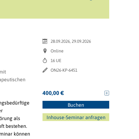
28.09.2026, 29.09.2026
Online
16 UE
ON26-KP-6451
mit
rapeutischen
400,00 €
ngsbedürftige
Buchen
er
Inhouse-Seminar anfragen
örung als
ft bestehen.
Seminar können