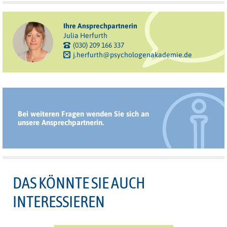
Ihre Ansprechpartnerin
Julia Herfurth
(030) 209 166 337
j.herfurth@psychologenakademie.de
Bei weiteren Fragen wenden Sie sich an
unsere Ansprechpartnerin.
DAS KÖNNTE SIE AUCH
INTERESSIEREN