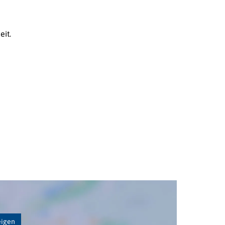
it.
eigen