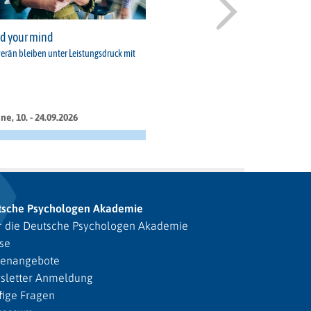
d your mind
erän bleiben unter Leistungsdruck mit
ne, 10. - 24.09.2026
tsche Psychologen Akademie
 die Deutsche Psychologen Akademie
se
lenangebote
sletter Anmeldung
ige Fragen