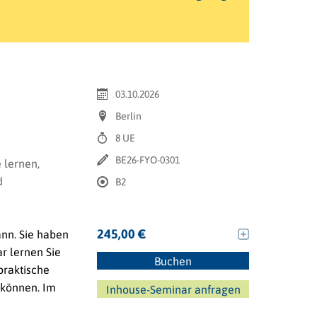
03.10.2026
Berlin
8 UE
BE26-FYO-0301
 lernen,
d
B2
245,00 €
ann. Sie haben
r lernen Sie
Buchen
praktische
 können. Im
Inhouse-Seminar anfragen