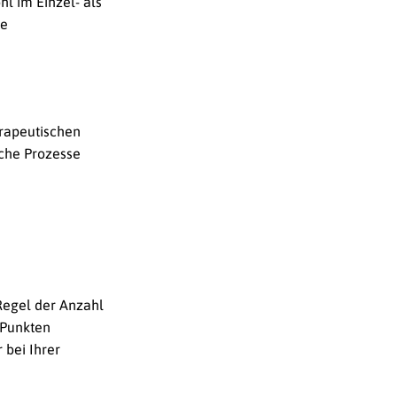
l im Einzel- als
re
herapeutischen
sche Prozesse
Regel der Anzahl
-Punkten
 bei Ihrer