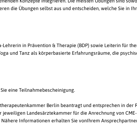
tehenden Konzepte integrieren. Die meisten Übungen sind sowoh
ren die Übungen selbst aus und entscheiden, welche Sie in Ih
oga-Lehrerin in Prävention & Therapie (BDP) sowie Leiterin für t
 Yoga und Tanz als körperbasierte Erfahrungsräume, die psychi
 Sie eine Teilnahmebescheinigung.
otherapeutenkammer Berlin beantragt und entsprechen in der 
der jeweiligen Landesärztekammer für die Anrechnung von CME
 Nähere Informationen erhalten Sie vonIhrem Ansprechpartner