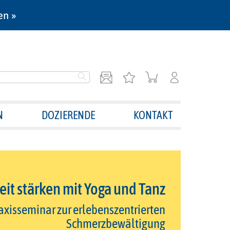
en »
N
DOZIERENDE
KONTAKT
it stärken mit Yoga und Tanz
axisseminar zur erlebenszentrierten
Schmerzbewältigung