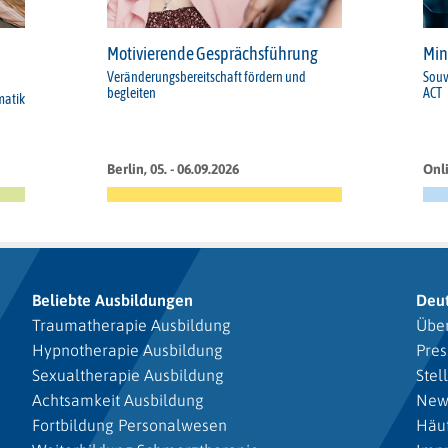
Motivierende Gesprächsführung
Min
Veränderungsbereitschaft fördern und
Souv
begleiten
ACT
matik
Berlin, 05. - 06.09.2026
Onli
Beliebte Ausbildungen
Deu
Traumatherapie Ausbildung
Über
Hypnotherapie Ausbildung
Pres
Sexualtherapie Ausbildung
Stel
Achtsamkeit Ausbildung
New
Fortbildung Personalwesen
Häuf