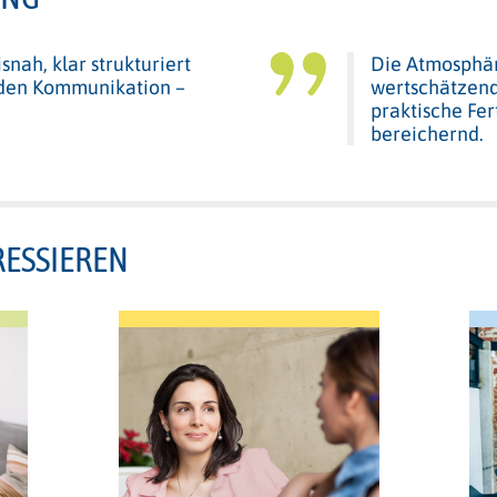
nah, klar strukturiert
Die Atmosphä
nden Kommunikation –
wertschätzend.
praktische Fer
bereichernd.
RESSIEREN