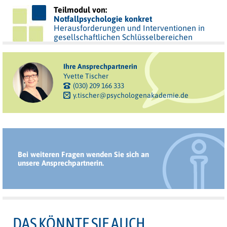
Teilmodul von:
Notfallpsychologie konkret
Herausforderungen und Interventionen in
gesellschaftlichen Schlüsselbereichen
Ihre Ansprechpartnerin
Yvette Tischer
(030) 209 166 333
y.tischer@psychologenakademie.de
Bei weiteren Fragen wenden Sie sich an
unsere Ansprechpartnerin.
DAS KÖNNTE SIE AUCH