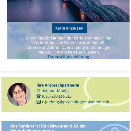
Karte anzeigen
Durch das Einblenden der Karte stimme ich der
Verabreitung von Daten (insb. meiner IP-
Adresse und deren Übertragung durch Google
Maps zu, um die Karte anzusehen.
Datenschutzerklärung
Ihre Ansprechpartnerin
Christiane Jähnig
(030) 209 166 313
c.jaehnig@psychologenakademie.de
Das Seminar ist für Schwerpunkt A3 der
Weiterbildung zum/zur