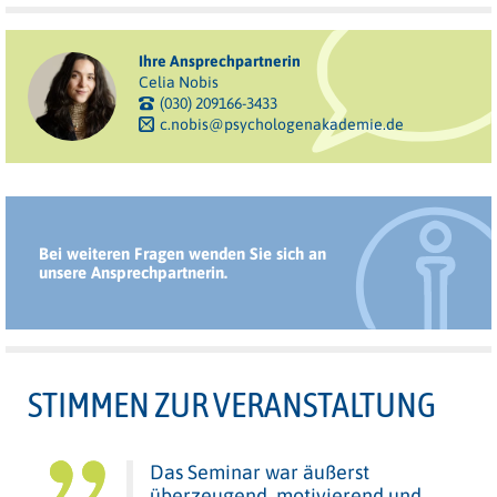
Ihre Ansprechpartnerin
Celia Nobis
(030) 209166-3433
c.nobis@psychologenakademie.de
Bei weiteren Fragen wenden Sie sich an
unsere Ansprechpartnerin.
STIMMEN ZUR VERANSTALTUNG
Das Seminar war äußerst
überzeugend, motivierend und