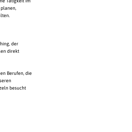
he Tätigkeit im
 planen,
lten.
hing, der
en direkt
hen Berufen, die
seren
zeln besucht