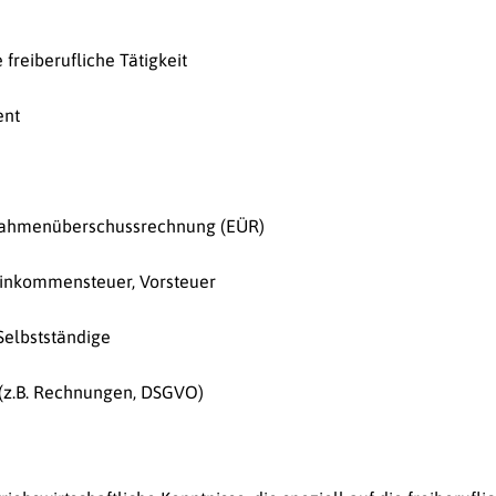
 freiberufliche Tätigkeit
ent
nahmenüberschussrechnung (EÜR)
Einkommensteuer, Vorsteuer
Selbstständige
t (z.B. Rechnungen, DSGVO)