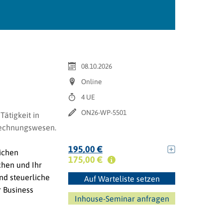
08.10.2026
Online
4 UE
ON26-WP-5501
Tätigkeit in
 Rechnungswesen.
195,00 €
lichen
175,00 €
chen und Ihr
nd steuerliche
Auf Warteliste setzen
r Business
Inhouse-Seminar anfragen