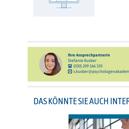
Ihre Ansprechpartnerin
Stefanie Kusber
(030) 209 166 335
s.kusber@psychologenakadem
DAS KÖNNTE SIE AUCH INTE