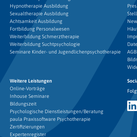
Hypnotherapie Ausbildung
Pres
Sexualtherapie Ausbildung
Stel
Achtsamkeit Ausbildung
New
Fortbildung Personalwesen
Häuf
Weiterbildung Schmerztherapie
Imp
Weiterbildung Suchtpsychologie
Dat
Seminare Kinder- und Jugendlichenpsychotherapie
AGB
Bild
Wide
Weitere Leistungen
Soci
Online-Vorträge
Folg
Inhouse Seminare
Bildungszeit
Psychologische Dienstleistungen/Beratung
paula Praxissoftware Psychotherapie
Zertifizierungen
Expertenregister