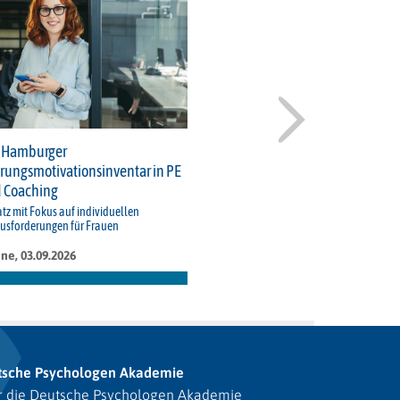
 Hamburger
rungsmotivationsinventar in PE
 Coaching
atz mit Fokus auf individuellen
usforderungen für Frauen
ne, 03.09.2026
tsche Psychologen Akademie
 die Deutsche Psychologen Akademie