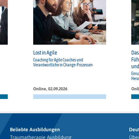
Lost in Agile
Das
Füh
Coaching für Agile Coaches und
Verantwortliche in Change-Prozessen
und
Eins
Hera
Online, 02.09.2026
Onli
Beliebte Ausbildungen
Deu
Traumatherapie Ausbildung
Über