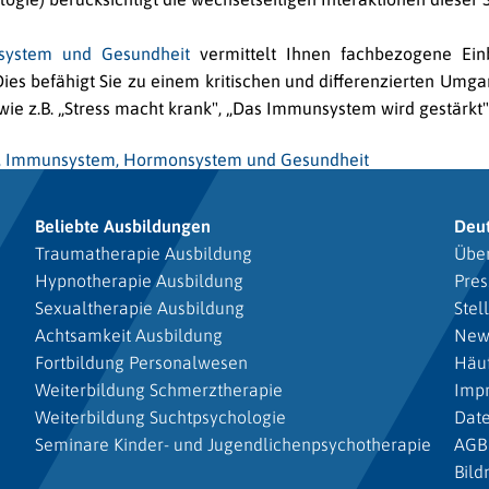
system und Gesundheit
vermittelt Ihnen fachbezogene Ein
Dies befähigt Sie zu einem kritischen und differenzierten Um
e z.B. „Stress macht krank", „Das Immunsystem wird gestärkt"
s, Immunsystem, Hormonsystem und Gesundheit
Beliebte Ausbildungen
Deu
Traumatherapie Ausbildung
Über
Hypnotherapie Ausbildung
Pres
Sexualtherapie Ausbildung
Stel
Achtsamkeit Ausbildung
New
Fortbildung Personalwesen
Häuf
Weiterbildung Schmerztherapie
Imp
Weiterbildung Suchtpsychologie
Dat
Seminare Kinder- und Jugendlichenpsychotherapie
AGB
Bild