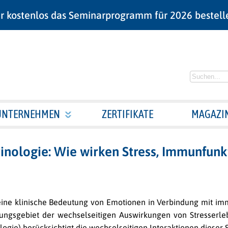
r kostenlos das Seminarprogramm für 2026 bestell
UNTERNEHMEN
ZERTIFIKATE
MAGAZI
ologie: Wie wirken Stress, Immunfunk
uf eine klinische Bedeutung von Emotionen in Verbindung mit 
schungsgebiet der wechselseitigen Auswirkungen von Stresser
ie) berücksichtigt die wechselseitigen Interaktionen dieser 