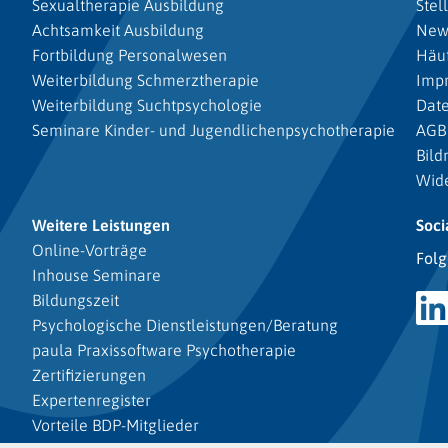
Sexualtherapie Ausbildung
Stel
Achtsamkeit Ausbildung
New
Fortbildung Personalwesen
Häuf
Weiterbildung Schmerztherapie
Imp
Weiterbildung Suchtpsychologie
Dat
Seminare Kinder- und Jugendlichenpsychotherapie
AGB
Bild
Wide
Weitere Leistungen
Soci
Online-Vorträge
Folg
Inhouse Seminare
Bildungszeit
Psychologische Dienstleistungen/Beratung
paula Praxissoftware Psychotherapie
Zertifizierungen
Expertenregister
Vorteile BDP-Mitglieder