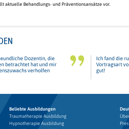
llt aktuelle Behandlungs- und Präventionsansätze vor.
DEN
reundliche Dozentin, die
Ich fand die r
n betrachtet hat und mir
Vortragsart vo
enszuwachs verholfen
gut!
Beliebte Ausbildungen
Deu
Traumatherapie Ausbildung
Über
Hypnotherapie Ausbildung
Pres