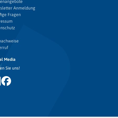
lenangebote
sletter Anmeldung
ige Fragen
ressum
enschutz
nachweise
rruf
al Media
en Sie uns!