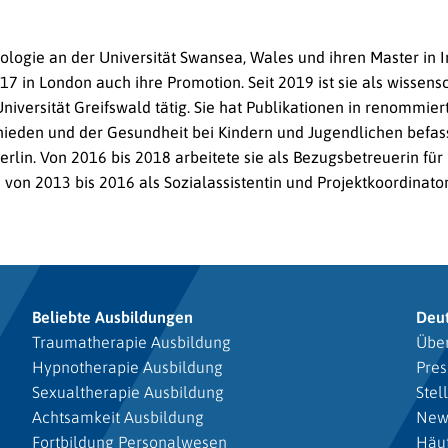
hologie an der Universität Swansea, Wales und ihren Master in I
17 in London auch ihre Promotion. Seit 2019 ist sie als wissens
ersität Greifswald tätig. Sie hat Publikationen in renommierten 
den und der Gesundheit bei Kindern und Jugendlichen befassen
lin. Von 2016 bis 2018 arbeitete sie als Bezugsbetreuerin für
e von 2013 bis 2016 als Sozialassistentin und Projektkoordinato
Beliebte Ausbildungen
Deu
Traumatherapie Ausbildung
Über
Hypnotherapie Ausbildung
Pres
Sexualtherapie Ausbildung
Stel
Achtsamkeit Ausbildung
New
Fortbildung Personalwesen
Häuf