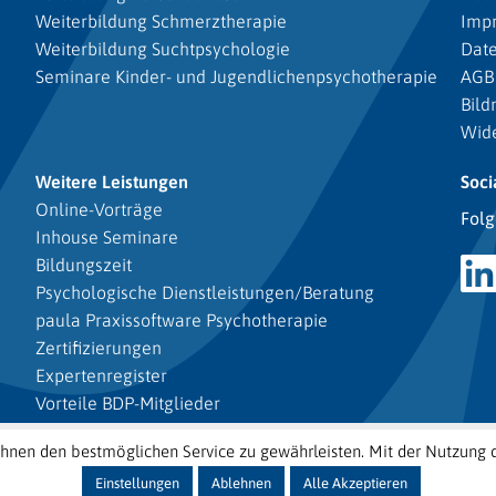
Weiterbildung Schmerztherapie
Imp
Weiterbildung Suchtpsychologie
Dat
Seminare Kinder- und Jugendlichenpsychotherapie
AGB
Bild
Wide
Weitere Leistungen
Soci
Online-Vorträge
Folg
Inhouse Seminare
Bildungszeit
Psychologische Dienstleistungen/Beratung
paula Praxissoftware Psychotherapie
Zertifizierungen
Expertenregister
Vorteile BDP-Mitglieder
Seminarprogramm gratis bestellen
nen den bestmöglichen Service zu gewährleisten. Mit der Nutzung 
Einstellungen
Ablehnen
Alle Akzeptieren