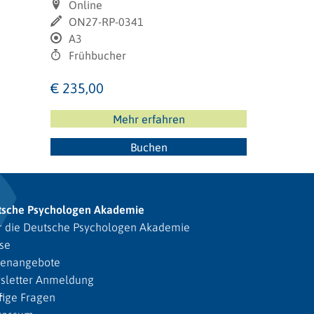
Online
ON27-RP-0341
A3
Frühbucher
€ 235,00
Mehr erfahren
Buchen
tsche Psychologen Akademie
 die Deutsche Psychologen Akademie
se
lenangebote
sletter Anmeldung
ige Fragen