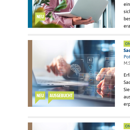
ei
si
NEU
be
era
ON
Sa
Po
M.S
Erf
Sac
Sie
NEU
AUSGEBUCHT
au
er
ON