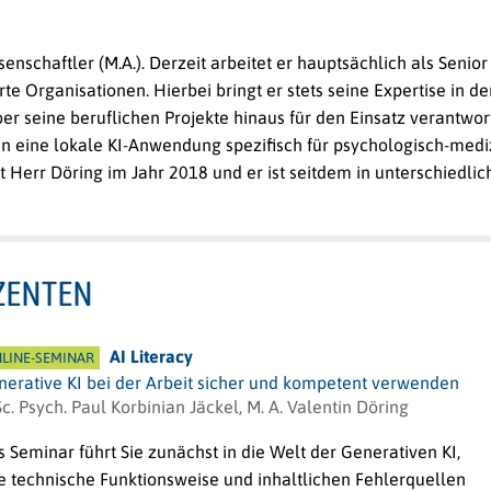
enschaftler (M.A.). Derzeit arbeitet er hauptsächlich als Senio
te Organisationen. Hierbei bringt er stets seine Expertise in d
 seine beruflichen Projekte hinaus für den Einsatz verantwort
ine lokale KI-Anwendung spezifisch für psychologisch-mediz
lt Herr Döring im Jahr 2018 und er ist seitdem in unterschiedli
ZENTEN
AI Literacy
LINE-SEMINAR
nerative KI bei der Arbeit sicher und kompetent verwenden
c. Psych. Paul Korbinian Jäckel, M. A. Valentin Döring
 Seminar führt Sie zunächst in die Welt der Generativen KI,
e technische Funktionsweise und inhaltlichen Fehlerquellen