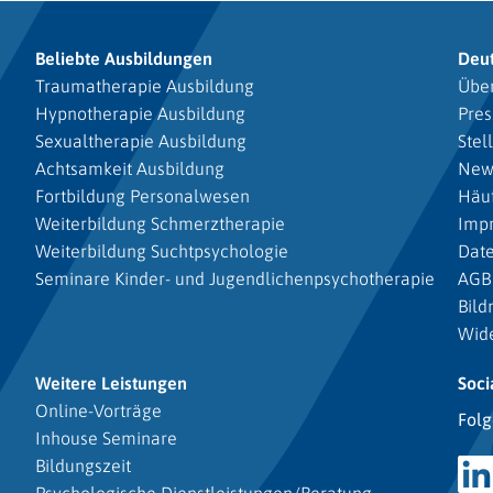
Beliebte Ausbildungen
Deu
Traumatherapie Ausbildung
Über
Hypnotherapie Ausbildung
Pres
Sexualtherapie Ausbildung
Stel
Achtsamkeit Ausbildung
New
Fortbildung Personalwesen
Häuf
Weiterbildung Schmerztherapie
Imp
Weiterbildung Suchtpsychologie
Dat
Seminare Kinder- und Jugendlichenpsychotherapie
AGB
Bild
Wide
Weitere Leistungen
Soci
Online-Vorträge
Folg
Inhouse Seminare
Bildungszeit