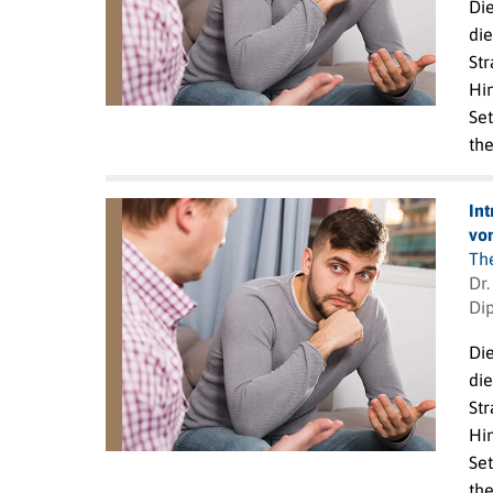
Die
die
Str
Hi
Se
the
In
von
Th
Dr
Dip
Die
die
Str
Hi
Se
the