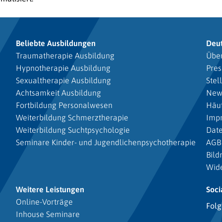
Beliebte Ausbildungen
Deu
Traumatherapie Ausbildung
Über
Hypnotherapie Ausbildung
Pres
Sexualtherapie Ausbildung
Stel
Achtsamkeit Ausbildung
New
Fortbildung Personalwesen
Häuf
Weiterbildung Schmerztherapie
Imp
Weiterbildung Suchtpsychologie
Dat
Seminare Kinder- und Jugendlichenpsychotherapie
AGB
Bild
Wide
Weitere Leistungen
Soci
Online-Vorträge
Folg
Inhouse Seminare