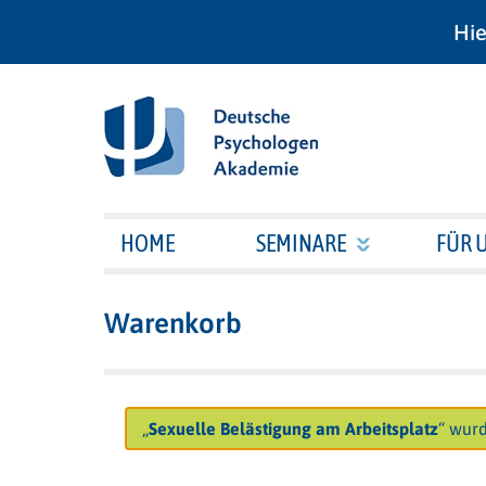
Hie
HOME
SEMINARE
FÜR 
Warenkorb
„
Sexuelle Belästigung am Arbeitsplatz
“ wur