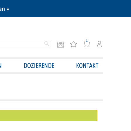
en »
1
N
DOZIERENDE
KONTAKT