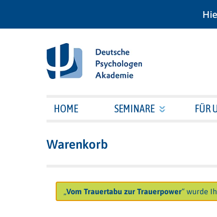
Hie
HOME
SEMINARE
FÜR 
Warenkorb
„
Vom Trauertabu zur Trauerpower
“ wurde I