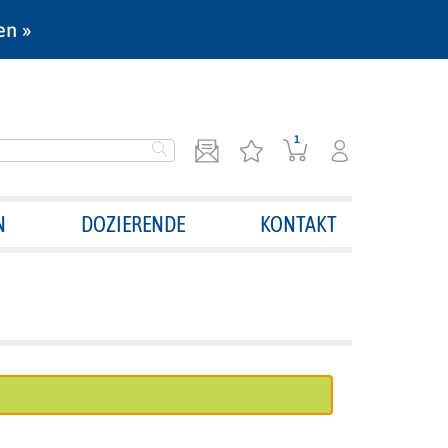
en »
1
N
DOZIERENDE
KONTAKT