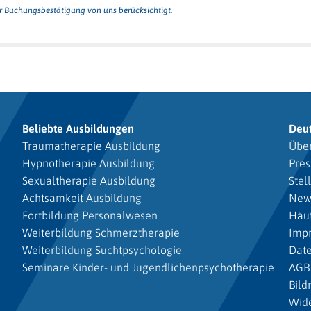
er Buchungsbestätigung von uns berücksichtigt.
Beliebte Ausbildungen
Deu
Traumatherapie Ausbildung
Über
Hypnotherapie Ausbildung
Pres
Sexualtherapie Ausbildung
Stel
Achtsamkeit Ausbildung
New
Fortbildung Personalwesen
Häuf
Weiterbildung Schmerztherapie
Imp
Weiterbildung Suchtpsychologie
Dat
Seminare Kinder- und Jugendlichenpsychotherapie
AGB
Bild
Wide