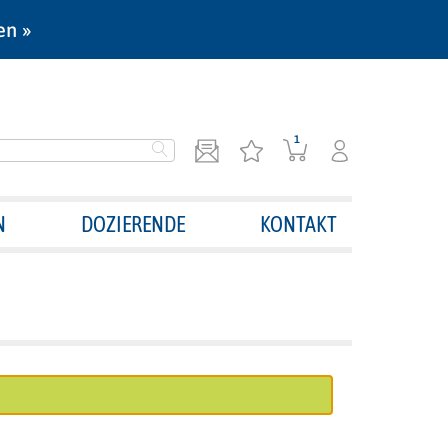
en »
1
N
DOZIERENDE
KONTAKT