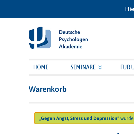
Hie
HOME
SEMINARE
FÜR 
Warenkorb
„
Gegen Angst, Stress und Depression
“ wurde