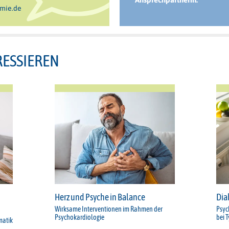
mie.de
RESSIEREN
Herz und Psyche in Balance
Dia
Wirksame Interventionen im Rahmen der
Psyc
Psychokardiologie
bei 
matik