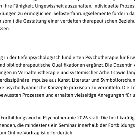
en Ihre Fähigkeit, Ungewissheit auszuhalten, individuelle Proze
klungen zu ermöglichen. Selbsterfahrungselemente fördern das
 somit die Gestaltung einer vertieften therapeutischen Bezie
ssen.
g in der tiefenpsychologisch fundierten Psychotherapie für Er
nd bibliotherapeutische Qualifikationen ergänzt. Die Dozentin 
en in Verhaltenstherapie und systemischer Arbeit sowie lang
rdisziplinäre Impulse aus Kunst, Literatur und Symbolforschu
exe psychodynamische Konzepte praxisnah zu vermitteln. Die 
bewussten Prozessen und erhalten vielseitige Anregungen für u
 Fortbildungswoche Psychotherapie 2026 statt.
Die hochkaräti
enden, die mindestens ein Seminar innerhalb der Fortbildun
 Online-Vortrag ist erforderlich.