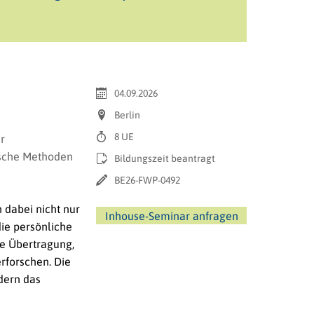
04.09.2026
Berlin
8 UE
r
ische Methoden
Bildungszeit beantragt
BE26-FWP-0492
 dabei nicht nur
Inhouse-Seminar anfragen
ie persönliche
e Übertragung,
rforschen. Die
dern das