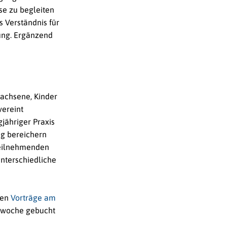
sse zu begleiten
 Verständnis für
hung. Ergänzend
wachsene, Kinder
vereint
jähriger Praxis
ng bereichern
Teilnehmenden
nterschiedliche
gen
Vorträge am
gswoche gebucht