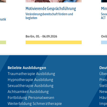
Motivierende Gesprächsführung
Min
Veränderungsbereitschaft fördern und
Souv
begleiten
ACT
matik
Berlin, 05. - 06.09.2026
Onli
Beliebte Ausbildungen
Deu
Traumatherapie Ausbildung
Über
Hypnotherapie Ausbildung
Pres
Sexualtherapie Ausbildung
Stel
Achtsamkeit Ausbildung
New
Fortbildung Personalwesen
Häuf
Weiterbildung Schmerztherapie
Imp