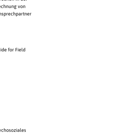
rechnung von
nsprechpartner
ide for Field
sychosoziales