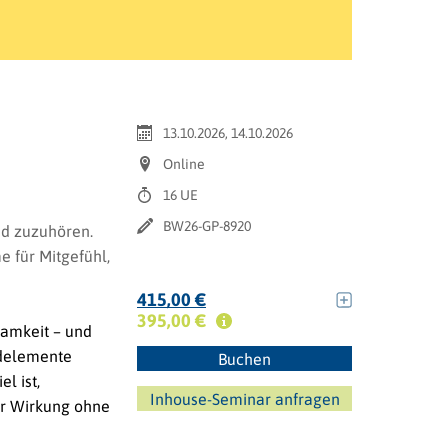
13.10.2026, 14.10.2026
Online
16 UE
BW26-GP-8920
nd zuzuhören.
 für Mitgefühl,
415,00 €
395,00 €
samkeit – und
ndelemente
Buchen
l ist,
Inhouse-Seminar anfragen
er Wirkung ohne