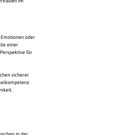
ertrauen im
n Emotionen oder
ile einer
Perspektive für
schen sicherer
sselkompetenz
mkeit.
echen in der