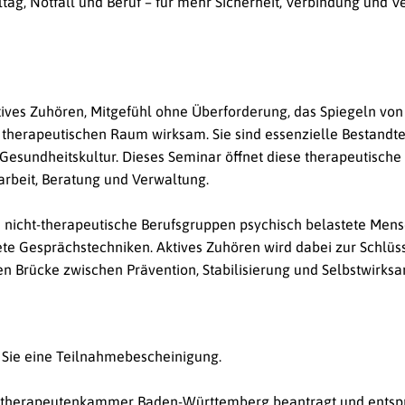
tag, Notfall und Beruf – für mehr Sicherheit, Verbindung und V
ives Zuhören, Mitgefühl ohne Überforderung, das Spiegeln vo
m therapeutischen Raum wirksam. Sie sind essenzielle Bestandte
Gesundheitskultur. Dieses Seminar öffnet diese therapeutische 
larbeit, Beratung und Verwaltung.
h nicht-therapeutische Berufsgruppen psychisch belastete Men
ete Gesprächstechniken. Aktives Zuhören wird dabei zur Schlü
n Brücke zwischen Prävention, Stabilisierung und Selbstwirksa
 Sie eine Teilnahmebescheinigung.
hotherapeutenkammer Baden-Württemberg beantragt und entspr