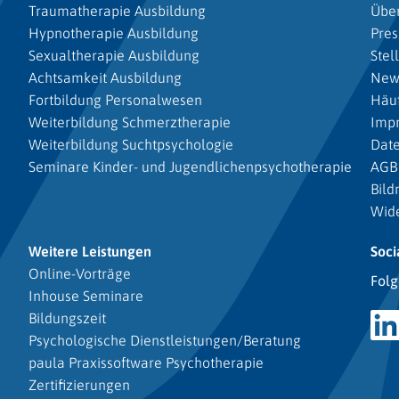
Traumatherapie Ausbildung
Über
Hypnotherapie Ausbildung
Pres
Sexualtherapie Ausbildung
Stel
Achtsamkeit Ausbildung
New
Fortbildung Personalwesen
Häuf
Weiterbildung Schmerztherapie
Imp
Weiterbildung Suchtpsychologie
Dat
Seminare Kinder- und Jugendlichenpsychotherapie
AGB
Bild
Wide
Weitere Leistungen
Soci
Online-Vorträge
Folg
Inhouse Seminare
Bildungszeit
Psychologische Dienstleistungen/Beratung
paula Praxissoftware Psychotherapie
Zertifizierungen