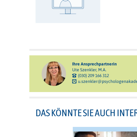
Ihre Ansprechpartnerin
Ute Szenkler, M.A.
(030) 209 166 312
u.szenkler@psychologenakad
DAS KÖNNTE SIE AUCH INTE