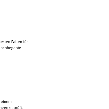
esten Fallen für
 Hochbegabte
u einem
ngen geprüft.