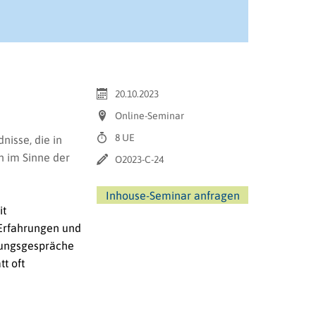
20.10.2023
Online-Seminar
8 UE
nisse, die in
n im Sinne der
O2023-C-24
Inhouse-Seminar anfragen
it
Erfahrungen und
tungsgespräche
t oft