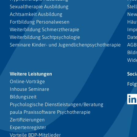
Sexualtherapie Ausbildung
Stel
Achtsamkeit Ausbildung
New
Fortbildung Personalwesen
Häuf
Weiterbildung Schmerztherapie
Imp
Weiterbildung Suchtpsychologie
Dat
Seminare Kinder- und Jugendlichenpsychotherapie
AGB
Bild
Wide
Weitere Leistungen
Soci
Online-Vorträge
Folg
Inhouse Seminare
Bildungszeit
Psychologische Dienstleistungen/Beratung
paula Praxissoftware Psychotherapie
Zertifizierungen
Expertenregister
Vorteile BDP-Mitglieder