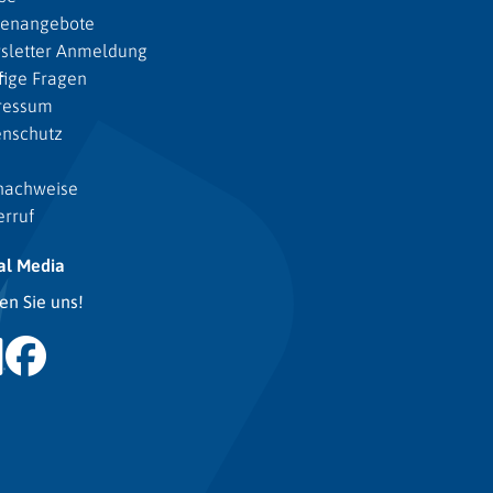
lenangebote
sletter Anmeldung
ige Fragen
ressum
enschutz
nachweise
rruf
al Media
en Sie uns!