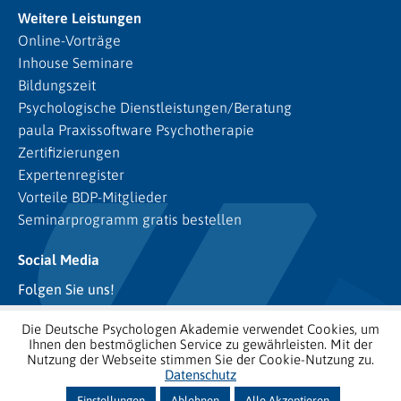
Weitere Leistungen
Online-Vorträge
Inhouse Seminare
Bildungszeit
Psychologische Dienstleistungen/Beratung
paula Praxissoftware Psychotherapie
Zertifizierungen
Expertenregister
Vorteile BDP-Mitglieder
Seminarprogramm gratis bestellen
Social Media
Folgen Sie uns!
Die Deutsche Psychologen Akademie verwendet Cookies, um
Ihnen den bestmöglichen Service zu gewährleisten. Mit der
Nutzung der Webseite stimmen Sie der Cookie-Nutzung zu.
Datenschutz
Einstellungen
Ablehnen
Alle Akzeptieren