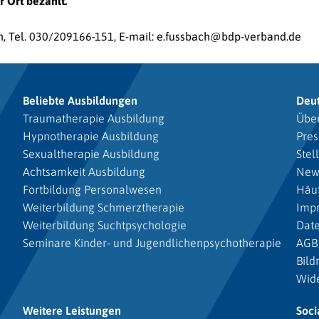
 Ort bezahlt.
, Tel. 030/209166-151, E-mail:
e.fussbach@bdp-verband.de
Beliebte Ausbildungen
Deu
Traumatherapie Ausbildung
Über
Hypnotherapie Ausbildung
Pres
Sexualtherapie Ausbildung
Stel
Achtsamkeit Ausbildung
New
Fortbildung Personalwesen
Häuf
Weiterbildung Schmerztherapie
Imp
Weiterbildung Suchtpsychologie
Dat
Seminare Kinder- und Jugendlichenpsychotherapie
AGB
Bild
Wide
Weitere Leistungen
Soci