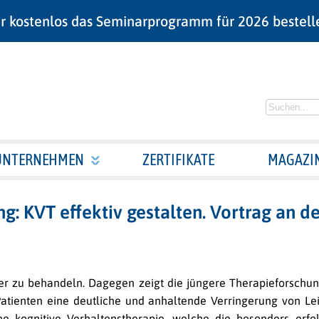
r kostenlos das Seminarprogramm für 2026 bestell
UNTERNEHMEN
ZERTIFIKATE
MAGAZI
: KVT effektiv gestalten. Vortrag an de
er zu behandeln. Dagegen zeigt die jüngere Therapieforschung
Patienten eine deutliche und anhaltende Verringerung von Le
eine kognitive Verhaltenstherapie, welche die besonders erf