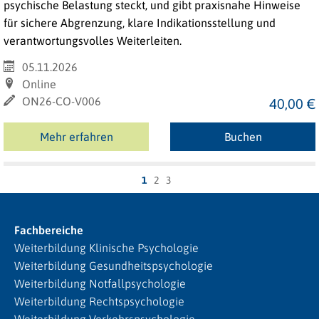
psychische
Belastung
steckt,
und
gibt
praxisnahe
Hinweise
für
sichere Abgrenzung, klare Indikationsstellung und
verantwortungsvolles Weiterleiten.
05.11.2026
Online
ON26-CO-V006
40,00 €
Mehr erfahren
Buchen
1
2
3
Fachbereiche
Weiterbildung Klinische Psychologie
Weiterbildung Gesundheitspsychologie
Weiterbildung Notfallpsychologie
Weiterbildung Rechtspsychologie
Weiterbildung Verkehrspsychologie